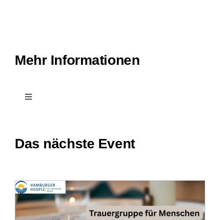
Mehr Informationen
Toggle
Navigation
Kontakt
Das nächste Event
Leichte Sprache
Stellenangebote
Veranstaltungen