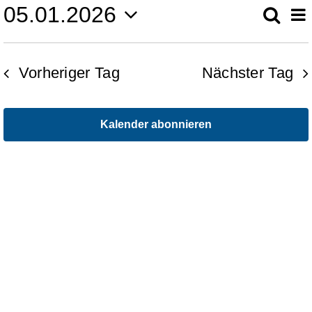
05.01.2026
V
Such
Ve
Tag
1.
Datum
A
Impressum
wählen.
Su
Vorheriger Tag
Nächster Tag
N
Datenschutzerklärung
Mai
un
Kalender abonnieren
2026
An
Na