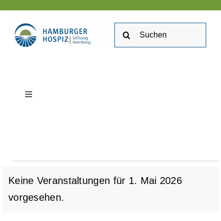
Zum
Inhalt
Suche
springen
nach:
Toggle
Navigation
Stiftung Hamburger Hospiz
Kontakt
Veranstaltung
Keine Veranstaltungen für 1. Mai 2026
Stellenangebote
Hinweis
vorgesehen.
für
Veranstaltungen