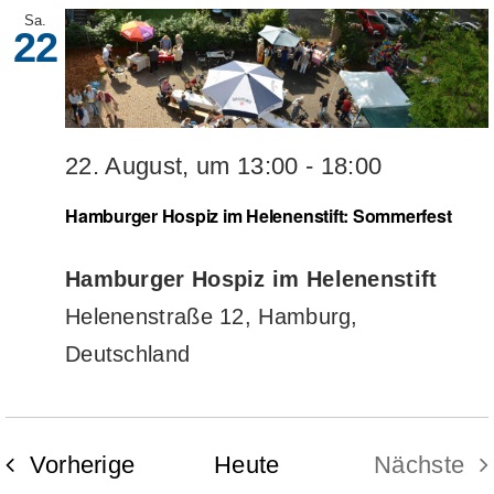
Sa.
22
un
Impressum
An
Datenschutzerklärung
22. August, um 13:00
-
18:00
Na
Hamburger Hospiz im Helenenstift: Sommerfest
Hamburger Hospiz im Helenenstift
Helenenstraße 12, Hamburg,
Deutschland
Veranstaltungen
Vorherige
Heute
Nächste