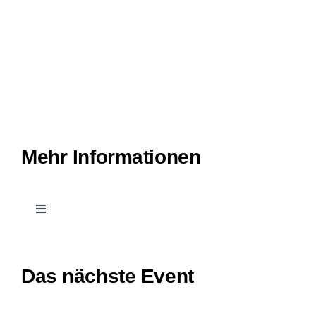
Impressum
Datenschutzerklärung
Mehr Informationen
Toggle
Navigation
Kontakt
Das nächste Event
Leichte Sprache