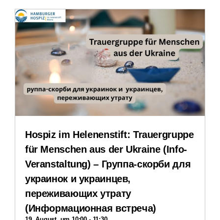
Stellenangebote
Veranstaltungen
Impressum
Datenschutzerklärung
Hospiz im Helenenstift: Trauergruppe
für Menschen aus der Ukraine (Info-
Veranstaltung) – Группа-скорби для
украинок и украинцев,
переживающих утрату
(Информационная встреча)
19. August, um 10:00
-
11:30