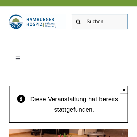
Zum
Inhalt
Suche
springen
nach:
Toggle
Navigation
Stiftung Hamburger Hospiz
×
Kontakt
Diese Veranstaltung hat bereits
stattgefunden.
Stellenangebote
Veranstaltungen