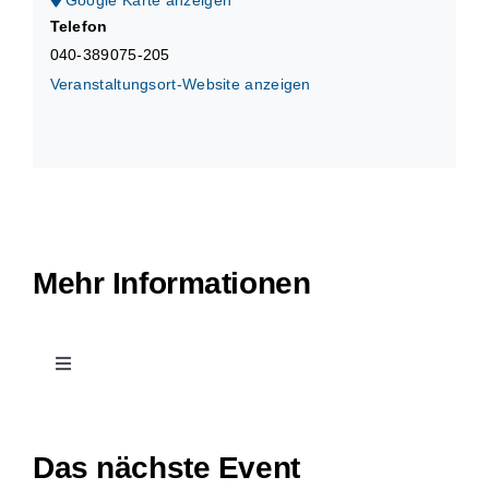
Google Karte anzeigen
Telefon
040-389075-205
Veranstaltungsort-Website anzeigen
Mehr Informationen
Toggle
Navigation
Kontakt
Das nächste Event