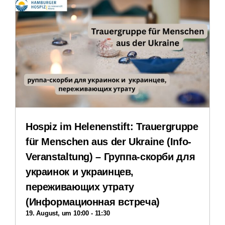
Stellenangebote
Veranstaltungen
Impressum
Datenschutzerklärung
Hospiz im Helenenstift: Trauergruppe
für Menschen aus der Ukraine (Info-
Veranstaltung) – Группа-скорби для
украинок и украинцев,
переживающих утрату
(Информационная встреча)
19. August, um 10:00
-
11:30