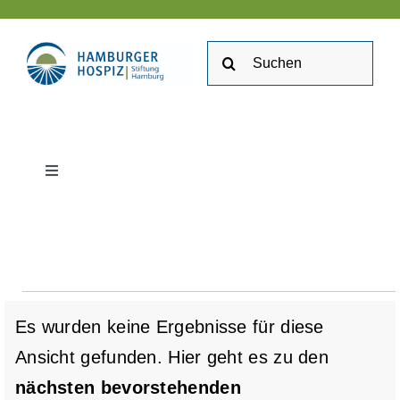
Zum
Inhalt
Suche
springen
nach:
Toggle
Navigation
Stiftung Hamburger Hospiz
Kontakt
Veranstaltung
Es wurden keine Ergebnisse für diese
Stellenangebote
Ansicht gefunden. Hier geht es zu den
Hinweis
nächsten bevorstehenden
Veranstaltungen