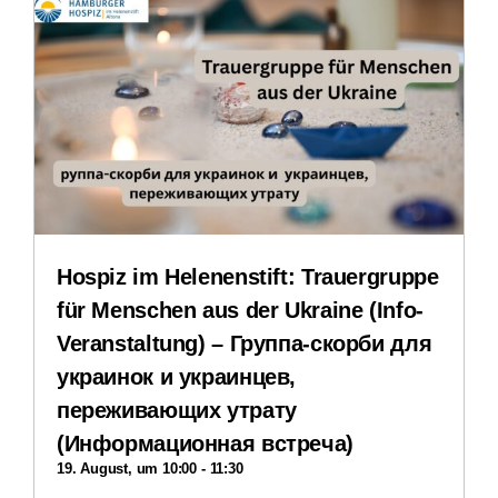
Stellenangebote
Veranstaltungen
Impressum
Datenschutzerklärung
Hospiz im Helenenstift: Trauergruppe
für Menschen aus der Ukraine (Info-
Veranstaltung) – Группа-скорби для
украинок и украинцев,
переживающих утрату
(Информационная встреча)
19. August, um 10:00
-
11:30