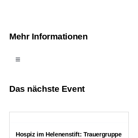
Mehr Informationen
Toggle
Navigation
Kontakt
Das nächste Event
Leichte Sprache
Stellenangebote
Hospiz im Helenenstift: Trauergruppe
Veranstaltungen