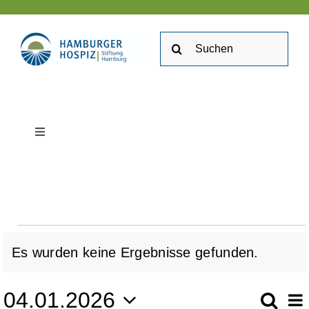
Zum
Inhalt
Suche
springen
nach:
Toggle
Navigation
Stiftung Hamburger Hospiz
Kontakt
Veranstaltung
Es wurden keine Ergebnisse gefunden.
Stellenangebote
Hinweis
04.01.2026
V
Such
Veranstaltungen
Mon