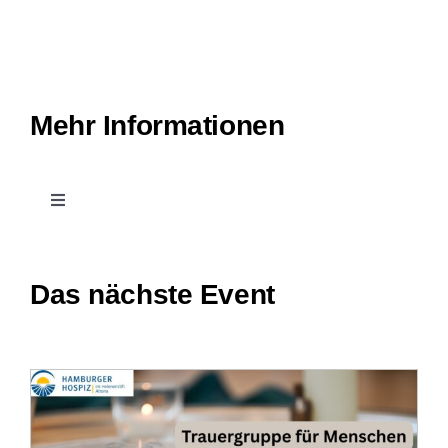
Mehr Informationen
Toggle
Navigation
Kontakt
Das nächste Event
Leichte Sprache
Stellenangebote