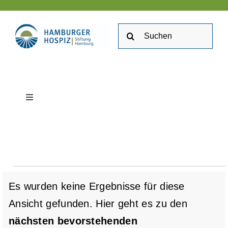
Zum
Inhalt
Suche
springen
nach:
Toggle
Navigation
Stiftung Hamburger Hospiz
Kontakt
Veranstaltung
Es wurden keine Ergebnisse für diese
Stellenangebote
Ansicht gefunden. Hier geht es zu den
Hinweis
nächsten bevorstehenden
Veranstaltungen