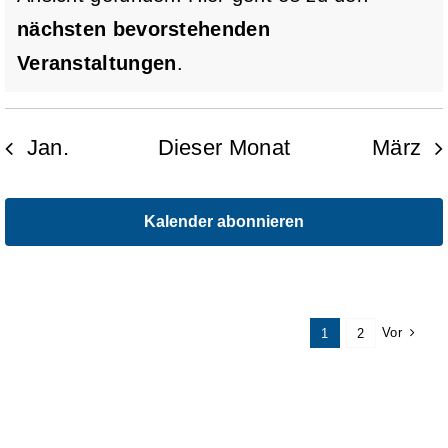
Hinweis
nächsten bevorstehenden
Veranstaltungen
.
Jan.
Dieser Monat
März
Kalender abonnieren
Vor
1
2